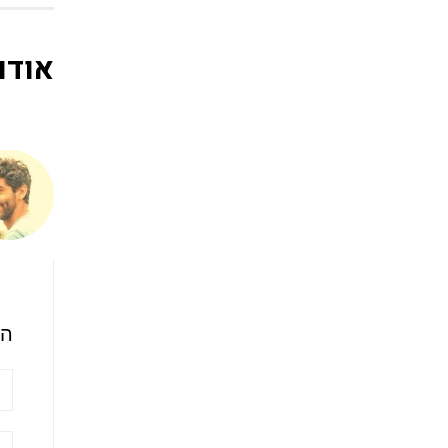
אודו
הש