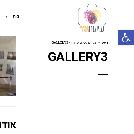
בית
א
פתח סרגל נגישות
ראשי
»
תערוכת סיום סדנה
»
GALLERY3
GALLERY3
אודו